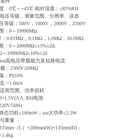
用条件
：0℃～+45℃ 相对湿度：≤85%RH
出电压等级、测量范围、分辨率、误差
等级：500V，1000V，2000V，2500V
：0～19990MΩ
率：0.01MΩ，0.1MΩ，1.0MΩ，10.0MΩ
：0～2000MΩ≤±5%±2d,
Ω～19990MΩ≤10%±2d
出zui高电压带载能力及短路电流
载：2500V/20MΩ
落：约10%
: >1.6mA
源适用范围、功率损耗
1.5V(AA, R6)电池
20V/50Hz
态功耗≤160mW；zui大功率≤2.5W
积与重量
35mm（L）×200mm(W)×135mm(D)；
1.4kg