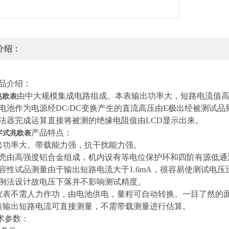
介绍：
品介绍：
由中大规模集成电路组成。本表输出功率大，短路电流值
兆欧表
电池作为电源经DC/DC变换产生的直流高压由E极出经被测试品到
法器完成运算直接将被测的绝缘电阻值由LCD显示出来。
产品特点：
字式兆欧表
出功率大、带载能力强，抗干扰能力强。
壳由高强度铝合金组成，机内设有等电位保护环和四阶有源低通
容性试品测量由于输出短路电流大于1.6mA，很容易使测试电
例法设计故电压下落并不影响测试精度。
仪表不需人力作功，由电池供电，量程可自动转换。一目了然的面
表输出短路电流可直接测量，不需带载测量进行估算。
术参数：