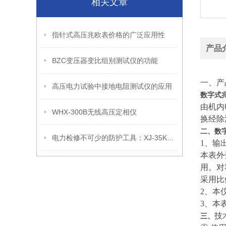
相关文章
指针式高压兆欧表价格的广泛应用性
产品
BZC变压器变比组别测试仪的功能
一、产
高压电力试验中接地电阻测试仪的应用
数字式
由机内
WHX-300B无线高压定相仪
换经除
二、数
电力检修不可少的防护工具：XJ-35KV短路接地线性能解析
1、输
本表外
用。对
采用比
2、本
3、本
技
三、