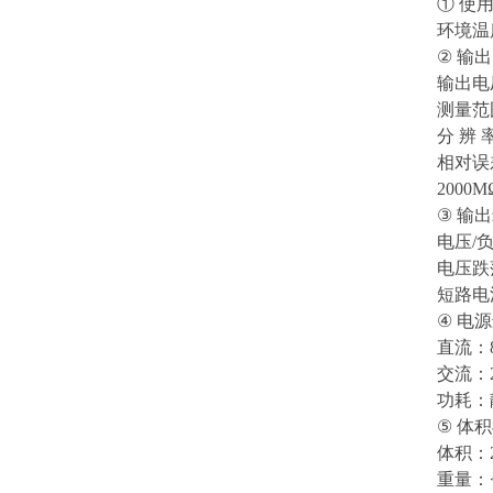
① 使
环境温度
② 输
输出电压
测量范围
分 辨 
相对误差
2000M
③ 输
电压/负
电压跌
短路电流
④ 电
直流：8×
交流：2
功耗：静
⑤ 体
体积：2
重量：<