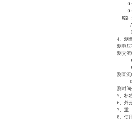
0～
0～1
Ⅱ路
AC
DC
4、测
测电压范
测交流
0～1
0～1
测直流
0～1
测时间范
5、标
6、外形
7、重 
8、使用