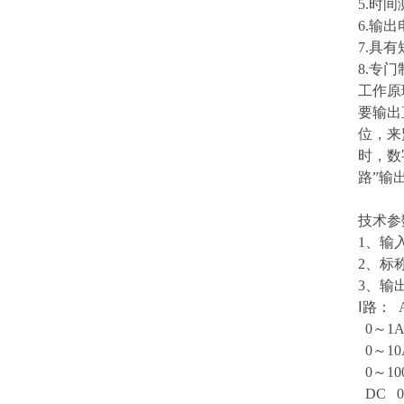
5.时
6.输
7.具
8.专
工作原
要输出
位，来
时，数
路”输
技术参
1、输入
2、标称
3、输
Ⅰ路： 
0～1
0～1
0～10
DC 