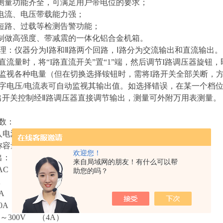
间测量功能齐全，可满足用户带电位的要求；
出电流、电压带载能力强；
有短路、过载等检测告警功能；
门制做高强度、带减震的一体化铝合金机箱。
理：仪器分为Ⅰ路和Ⅱ路两个回路，Ⅰ路分为交流输出和直流输出。当
直流量时，将“I路直流开关”置“1”端，然后调节I路调压器旋钮
监视各种电量（但在切换选择铵钮时，需将I路开关全部关断，
字电压/电流表可自动监视其输出值。如选择错误，在某一个档位
出开关控制经Ⅱ路调压器直接调节输出，测量可外附万用表测量。
数：
电源：AC220V±10% 50Hz
容量： Ⅰ路1KVA，Ⅱ路200VA
欢迎您！
出：（出口电压以220V输入为基准）
来自局域网的朋友！有什么可以帮
AC 0～250V （4A）
助您的吗？
A （20V）
0A （20V）
0A （10V）
0～300V （4A）