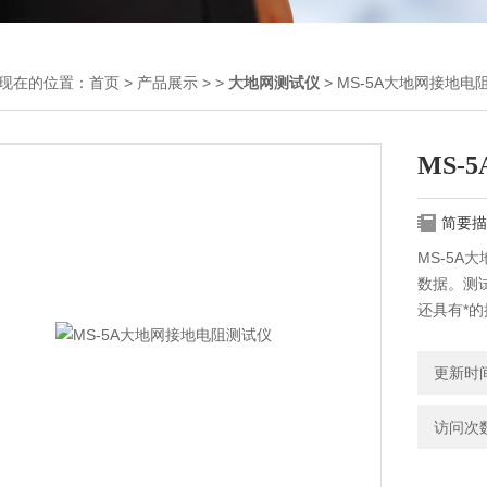
现在的位置：
首页
>
产品展示
> >
大地网测试仪
> MS-5A大地网接地电
MS-
简要描
MS-5A
数据。测
还具有*
更新时间：
访问次数