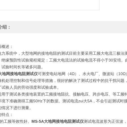
介绍：
器概述：
电力系统中，大型地网的接地电阻的测试目前主要采用工频大电流三极法
，绝缘预防性试验规程规定：工频大电流法的试验电流不得小于30安培。
，试验时间长等诸多问题。
A大地网接地电阻测试仪
可测变电站地网（4Ω）、水火电厂、微波站（10
微机处理控制和信号处理等措施，很好的解决了测试过程中的抗干扰问题
了试验人员的劳动强度和试验成本。
适用于测试各类接地装置的工频接地阻抗、接触电压、跨步电压、等工频
环境下准确测得工频50Hz下的数据。测试电流zui大5A，不会引起测试
的情况下进行测量。
能特点：
量的工频等效性好。
MS-5A大地网接地电阻测试仪
测试电流波形为正弦波，频