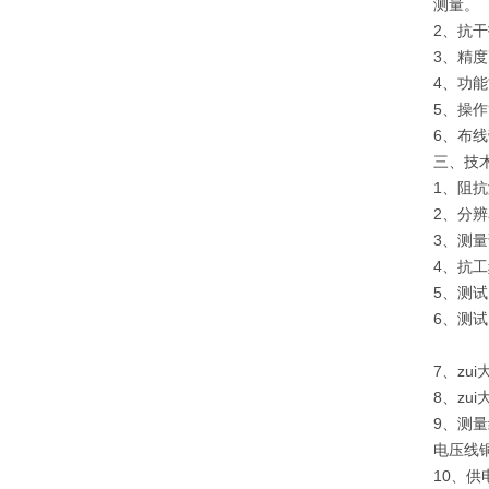
测量。
2、抗
3、精度
4、功能
5、操
6、布
三、技
1、阻抗
2、分辨
3、测量
4、抗工
5、测
6、测试
45/5
7、zu
8、zu
9、测量
电压线铜
10、供