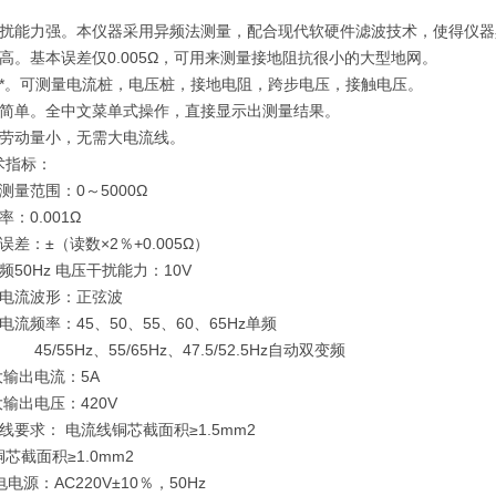
干扰能力强。本仪器采用异频法测量，配合现代软硬件滤波技术，使得仪
高。基本误差仅0.005Ω，可用来测量接地阻抗很小的大型地网。
*。
可测量电流桩，电压桩，接地电阻，跨步电压，接触电压。
作简单。全中文菜单式操作，直接显示出测量结果。
线劳动量小，无需大电流线。
术指标：
测量范围：0～5000Ω
率：0.001Ω
误差：±（读数×2％+0.005Ω）
频50Hz 电压干扰能力：10V
试电流波形：正弦波
电流频率：45、50、55、60、65Hz单频
5Hz、55/65Hz、47.5/52.5Hz自动双变频
i大输出电流：5A
i大输出电压：420V
线要求： 电流线铜芯截面积≥1.5mm2
芯截面积≥1.0mm2
电电源：AC220V±10％，50Hz