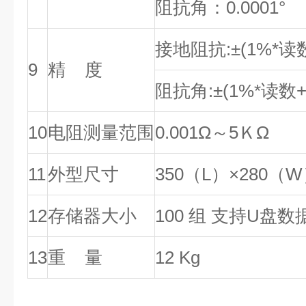
阻抗角：0.0001°
接地阻抗:±(1%*读数+
9
精 度
阻抗角:±(1%*读数+0
10
电阻测量范围
0.001Ω～5ＫΩ
11
外型尺寸
350（L）×280（
12
存储器大小
100 组 支持U盘
13
重 量
12 Kg