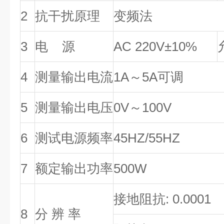
2
抗干扰原理
变频法
3
电 源
AC 220V±10%
4
测量输出电流
1A～5A可调
5
测量输出电压
0V～100V
6
测试电源频率
45HZ/55HZ
7
额定输出功率
500W
接地阻抗: 0.0001
8
分 辨 率