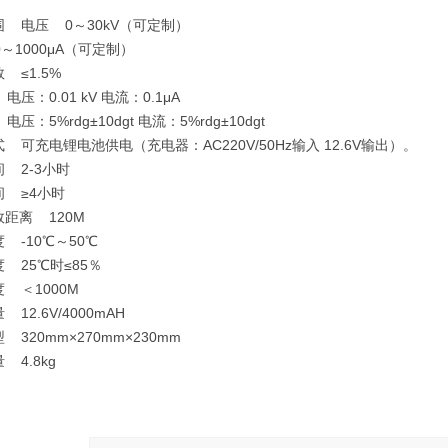
围 电压 0～30kV（可定制）
～1000μA（可定制）
数 ≤1.5%
电压：0.01 kV 电流：0.1μA
压：5%rdg±10dgt 电流：5%rdg±10dgt
 可充电锂电池供电（充电器：AC220V/50Hz输入 12.6V输出）。
间 2-3小时
间 ≥4小时
效距离 120M
 -10℃～50℃
度 25℃时≤85％
度 ＜1000M
 12.6V/4000mAH
 320mm×270mm×230mm
 4.8kg