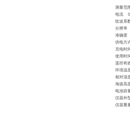
测量范
电流 0
纹波系
分辨率 
准确度 电
供电方式
充电时
使用时
遥控有
环境温度
相对湿
海拔高
电池容量
仪器外型
仪器重量