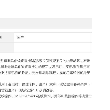
别
国产
用无间隙氧化锌避雷器MOA阀片间性能不良的内部缺陷，根据
020 交流无间隙金属氧化物避雷器》的规定，发电厂、变电所在每年雷
1mA下泄漏电流的检测。并根据测量规程，应记录试验时的环境
适用于变电站、修理车间、生产厂家和、试验室等各种条件下
避雷器生产厂现场检验不可少的设备。
作、RS232/RS485连线操作、外部IO线控操作等测量方