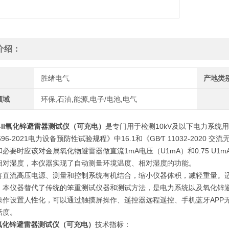
介绍：
胜绪电气
产地类
领域
环保,石油,能源,电子/电池,电气
L-II氧化锌避雷器测试仪（可充电）
是专门用于检测10kV及以下电力系统
T596-2021电力设备预防性试验规程》中16.1和《GB∕T 11032-2
必要时应该对金属氧化物避雷器做直流1mA电压（U1mA）和0.75 U
相对湿度，本仪器实现了自动测量环境温度、相对湿度的功能。
将直流高压电源、测量和控制系统有机结合，缩小仪器体积，减轻重量。
，本仪器替代了传统的笨重测试仪器和测试方法，是电力系统以及氧化锌
作设置人性化，可以通过触摸屏操作、遥控器远程遥控、手机蓝牙APP无线操
活度。
II氧化锌避雷器测试仪（可充电）
技术指标：