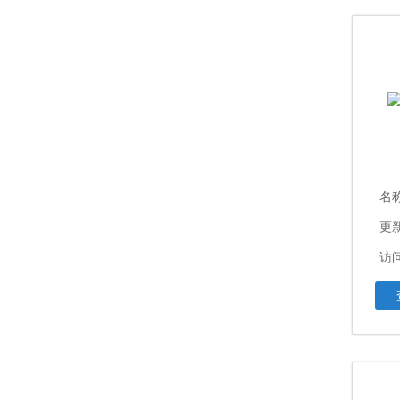
名
更新
访问