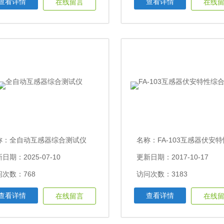
查看详情
查看详情
在线留言
在线
称：
全自动互感器综合测试仪
名称：
FA-103互感器伏安特性综合
日期：2025-07-10
更新日期：2017-10-17
问次数：768
访问次数：3183
查看详情
查看详情
在线留言
在线