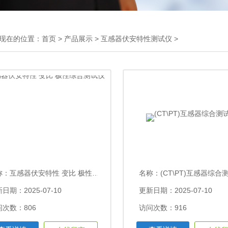
现在的位置：
首页
>
产品展示
>
互感器伏安特性测试仪
>
称：
互感器伏安特性 变比 极性综合测试仪
名称：
(CT\PT)互感器综合
日期：2025-07-10
更新日期：2025-07-10
问次数：806
访问次数：916