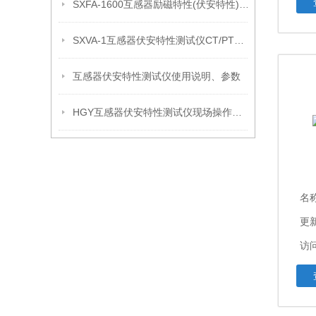
SXFA-1600互感器励磁特性(伏安特性)曲线试验方法
SXVA-1互感器伏安特性测试仪CT/PT通测
互感器伏安特性测试仪使用说明、参数
HGY互感器伏安特性测试仪现场操作步骤
名
更新
访