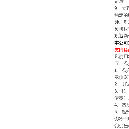
定后，
9、大
稳定的
钟。对
验接线
欢迎新
本公司
友情提
凡使用
五、
温
1、温
示仪器
2、测试
3、按
清零）
4、然
5、温
①冷态
②变压