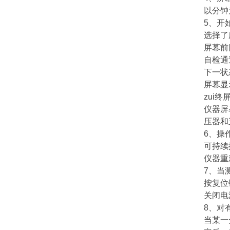
以分钟
5、开
选择了
屏幕前
自检通
下一状
屏幕显
zui
仪器屏
压器和
6、操
可持续
仪器重
7、当
按复位
关闭电
8、对
当某一