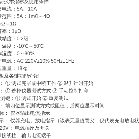
要技术指标及使用条件
出电流：5A、10A
量范围：5A：1mΩ～4Ω
1mΩ～1Ω
辨率：1μΩ
试精度：0.2级
作温度：-10℃～50℃
作湿度：0～80%
电源：AC 220V±10% 50Hz±1Hz
重量：18kg
板及各键功能介绍
： ① 测试完毕或中断工作 ② 温升计时开始
： ① 选择仪器测试方式 ② 手动控制打印
复测键：① 测试开始 ② 重复测试
： 前四位显示测试方式或阻值，后两位显示时间
标： 仪器输出电流指示
示： 仪器充电、放电指示（该表无量值意义，仅代表充电放电
 220V： 电源插座及开关
— 1接线柱：输出电流端子