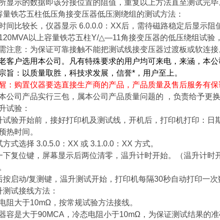
所显示的数据即该分接位置的阻值，重复以上方法直至测试完毕
容量铁芯五柱低压角接变压器低压测绕组的测试方法：
时间比较长，仪器显示 6.0.0.0：XX后，需待磁路稳定后显
120MVA以上容量铁芯五柱Y/△—11角接变压器的低压绕组
需注意：为保证可靠接触不能把测试线接变压器过渡板或软连接
老客户选用本公司
。凡有特殊要求的用户均可来电，来涵，本公
宗旨：以质量取胜，科技求发展，信誉*，用户至上。
醒：购置仪器要选直接生产商的产品，产品质量及售后服务有保
本公司产品实行三包，属本公司产品质量问题的 ，负责给予更
升试验：
升试验开始前，接好打印机及测试线，开机后，打印机打印：日
预热时间。
方式选择 3.0.5.0：XX 或 3.1.0.0：XX 方式。
一下复位键，屏幕显示后两位清零，温升计时开始。（温升计时
。
后按启动/复测键，温升测试开始，打印机每隔30秒自动打印一
升测试接线方法：
电阻大于10mΩ，按常规试验方法接线。
器容是大于90MCA，冷态电阻小于10mΩ，为保证测试结果的