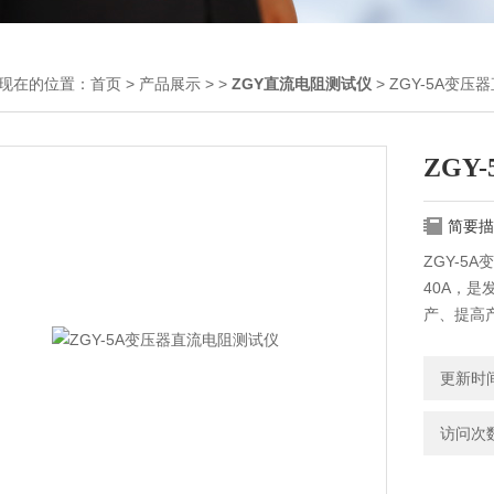
现在的位置：
首页
>
产品展示
> >
ZGY直流电阻测试仪
> ZGY-5A变
ZGY
简要描
ZGY-5
40A，
产、提高
更新时间：
访问次数