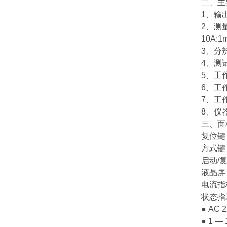
二、
主
1、输
2、测
10A:
3、分
4、测
5、工
6、工
7、工作
8、仪器
三、
面
复位键
方式键
启动/
液晶屏
电流指
状态指
● AC
● 1 