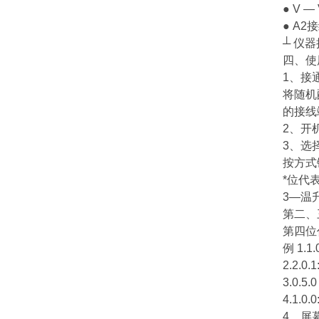
● V
● A
┴ 仪
四、
使
1、接
将随机
的接线
2、开机
3、选
按方式
*位代
3—温
第二、
第四位
例 1.
2.2
3.0.
4.1.
4、屏