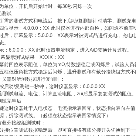
为单位，开机后开始计时，每30秒闪烁一次
始测试
所需的测试方式和电流后，按下启动/复测键计时清零、测试充
四位显示：4.0.0.0：XX 此时仪器进行内部自检，如闪烁不前
过后，屏幕显示：5.0.0.0：XX表示对被测试品进行充电，
充电
态。
示：6.0.0.0：XX 此时仪器电流稳定，进入A/D变换计算过程。
终屏幕显示测试结果：XXXX：XX
幕前四位表示阻值，单位为mΩ,待数据稳定或闪烁后，试验人
五柱低压角接方式稳定后闪烁，温升测试和有载分接绕组方式不
作员需对所测数据进行复测时：
按启动/复测键一秒钟，这时仪器显示：6.0.0.0:XX
新测试电流、电位、计算直流电阻，zui后显示复复测试的阻值
测试完毕后
键这时仪器处于入电状态，电流指示表回零，状态指向表向左偏
源，拆除测试线。（必须在状态指示表回零情况下）
有载分接绕组测试时：
分接位置测试数据稳定后，即可直接将有载分接开关切换到下一