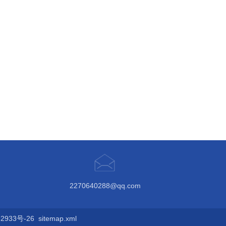
2270640288@qq.com
933号-26
sitemap.xml