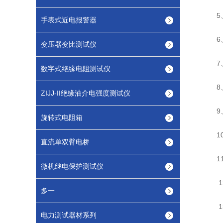
5、
手表式近电报警器
6、
变压器变比测试仪
7、
数字式绝缘电阻测试仪
8、
ZIJJ-II绝缘油介电强度测试仪
9、
旋转式电阻箱
10
直流单双臂电桥
11
微机继电保护测试仪
12、
多一
13
电力测试器材系列