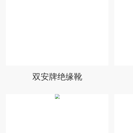
双安牌绝缘靴