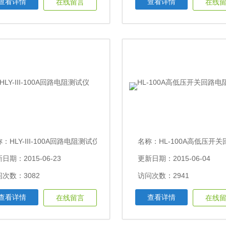
查看详情
查看详情
在线留言
在线
称：
HLY-III-100A回路电阻测试仪
名称：
HL-100A高低压开关回路电阻
日期：2015-06-23
更新日期：2015-06-04
次数：3082
访问次数：2941
查看详情
查看详情
在线留言
在线