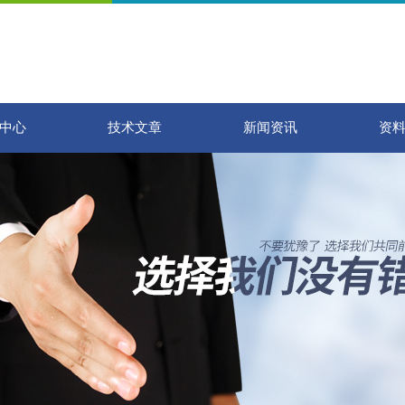
中心
技术文章
新闻资讯
资