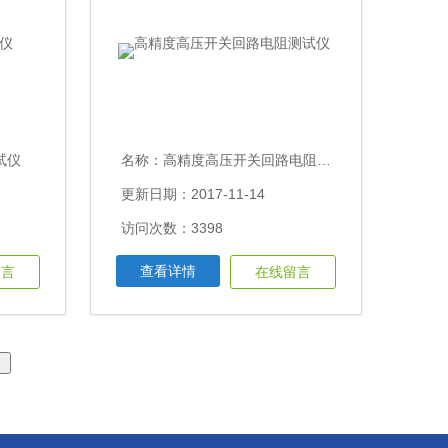
试仪
名称：
高精度高压开关回路电阻测试仪
更新日期：2017-11-14
访问次数：3398
查看详情
留言
在线留言