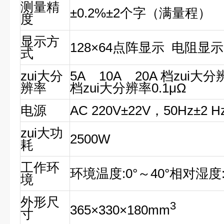
测量精
±0.2%±2个字（满量程）
度
显示方
128×64点阵显示 电阻显示为
式
zui大分
5A 10A 20A 档zui大分
辨率
档zui大分辨率0.1μΩ
电源
AC 220V±22V，50Hz±2 H
zui大功
2500W
耗
工作环
环境温度:0°～40°相对湿度:
境
外形尺
3
365×330×180mm
寸