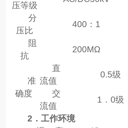
压等级
分
400：1
压比
阻
200MΩ
抗
直
0.5级
准
流值
确度
交
1．0级
流值
2．工作环境