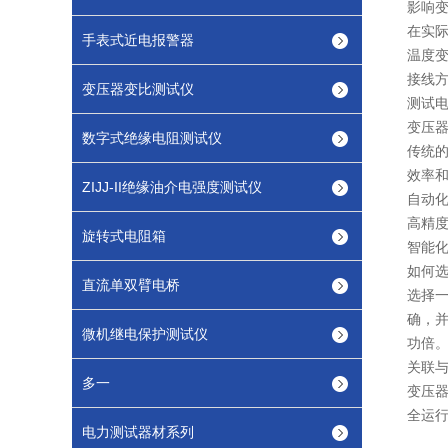
影响
在实
手表式近电报警器
温度
接线
变压器变比测试仪
测试
变压
数字式绝缘电阻测试仪
传统
效率
ZIJJ-II绝缘油介电强度测试仪
自动
高精
旋转式电阻箱
智能
如何
直流单双臂电桥
选择
确，
微机继电保护测试仪
功倍
关联
多一
变压
全运
电力测试器材系列