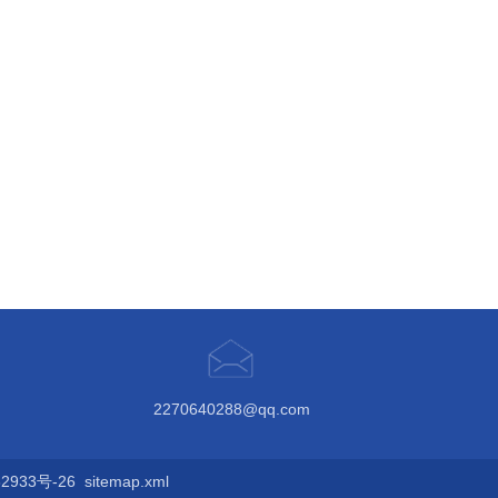
2270640288@qq.com
933号-26
sitemap.xml