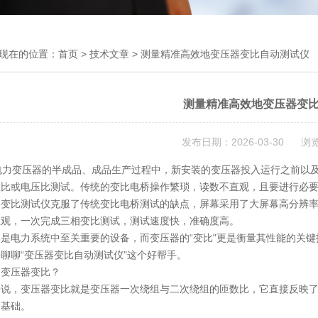
现在的位置：
首页
>
技术文章
> 测量精准高效地变压器变比自动测试仪
测量精准高效地变压器变
发布日期：2026-03-30 浏
力变压器的半成品、成品生产过程中，新安装的变压器投入运行之前以及
数比或电压比测试。传统的变比电桥操作繁琐，读数不直观，且要进行必
器变比测试仪克服了传统变比电桥测试的缺点，屏幕采用了大屏幕高分辨
直观，一次完成三相变比测试，测试速度快，准确度高。
器是电力系统中至关重要的设备，而变压器的“变比"更是衡量其性能的关
聊聊“变压器变比自动测试仪"这个好帮手。
是变压器变比？
来说，变压器变比就是变压器一次绕组与二次绕组的匝数比，它直接反映
的基础。