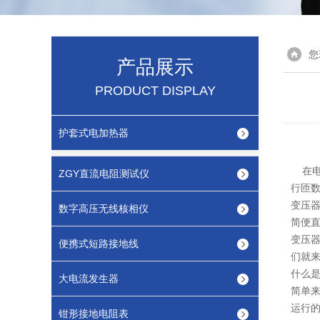
您
产品展示
PRODUCT DISPLAY
护套式电加热器
在电
ZGY直流电阻测试仪
行匝
变压
数字高压无线核相仪
简便
变压
便携式短路接地线
们就来
什么
大电流发生器
简单
运行
钳形接地电阻表