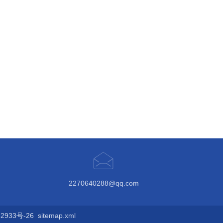
2270640288@qq.com
933号-26
sitemap.xml