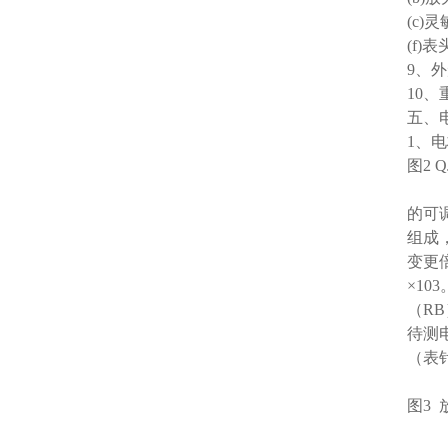
(c)
(f)
9、外
10、
五、
1、
图2 
的可
组成，电
变更倍
×1
（R
待测
（表
图3