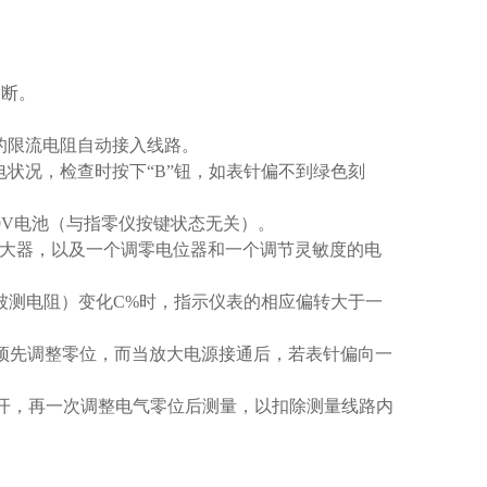
切断。
的限流电阻自动接入线路。
电状况，检查时按下“B”钮，如表针偏不到绿色刻
9V电池（与指零仪按键状态无关）。
放大器，以及一个调零电位器和一个调节灵敏度的电
或被测电阻）变化C%时，指示仪表的相应偏转大于一
可预先调整零位，而当放大电源接通后，若表针偏向一
断开，再一次调整电气零位后测量，以扣除测量线路内