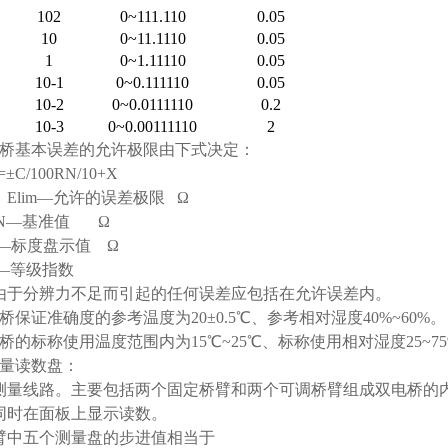
102
0~111.110
0.05
10
0~11.1110
0.05
1
0~1.11110
0.05
10-1
0~0.111110
0.05
10-2
0~0.0111110
0.2
10-3
0~0.00111110
2
电桥基本误差的允许极限由下式决定：
=±C/100RN/10+X
Elim—允许的误差极限 Ω
—基准值 Ω
标度盘示值 Ω
等级指数
由于分辨力不足而引起的任何误差应包括在允许误差内。
桥保证准确度的参考温度为20±0.5℃、参考相对湿度40%~60%。
桥的标称使用温度范围内为15℃~25℃、标称使用相对湿度25~7
测量读数盘：
测量线路。主要包括两个固定桥臂和两个可调桥臂组成双电桥的
同时在面板上显示读数。
臂中五个测量盘的步进值相当于