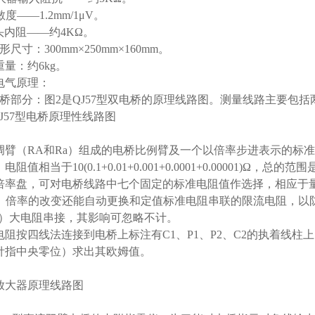
灵敏度——1.2mm/1μV。
表头内阻——约4KΩ。
形尺寸：300mm×250mm×160mm。
重量：约6kg。
电气原理：
电桥部分：图2是QJ57型双电桥的原理线路图。测量线路主要包括
QJ57型电桥原理性线路图
调臂（RA和Ra）组成的电桥比例臂及一个以倍率步进表示的标
阻值相当于10(0.1+0.01+0.001+0.0001+0.00001)Ω，总的范围是1
率盘，可对电桥线路中七个固定的标准电阻值作选择，相应于量程因数×10
03。倍率的改变还能自动更换和定值标准电阻串联的限流电阻，
B）大电阻串接，其影响可忽略不计。
电阻按四线法连接到电桥上标注有C1、P1、P2、C2的执着线
针指中央零位）求出其欧姆值。
 放大器原理线路图