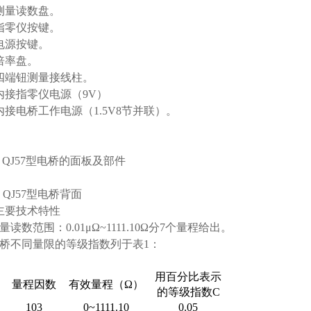
、测量读数盘。
、指零仪按键。
、电源按键。
、倍率盘。
、四端钮测量接线柱。
、内接指零仪电源（9V）
内接电桥工作电源（1.5V8节并联）。
a QJ57型电桥的面板及部件
b QJ57型电桥背面
主要技术特性
量读数范围：0.01μΩ~1111.10Ω分7个量程给出。
电桥不同量限的等级指数列于表1：
用百分比表示
量程因数
有效量程（Ω）
的等级指数C
103
0~1111.10
0.05