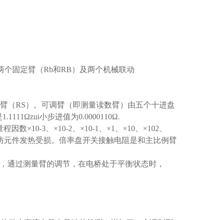
两个固定臂（Rb和RB）及两个机械联动
准臂（RS）。可调臂（即测量读数臂）由五个十进盘
.1111Ωzui小步进值为0.0000110Ω.
-3、×10-2、×10-1、×1、×10、×102、
以防元件发热受损。倍率盘开关接触电阻是和主比例臂
柱上，通过测量臂的调节，在电桥处于平衡状态时，