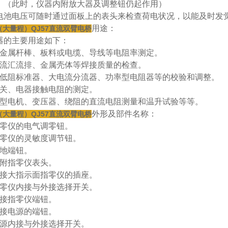
。（此时，仪器内附放大器及调整钮仍起作用）
电池电压可随时通过面板上的表头来检查荷电状况，以能及时发
用途：
（大量程）QJ57直流双臂电桥
器的主要用途如下：
对金属杆棒、板料或电缆、导线等电阻率测定。
对流汇流排、金属壳体等焊接质量的检查。
对低阻标准器、大电流分流器、功率型电阻器等的校验和调整。
开关、电器接触电阻的测定。
各型电机、变压器、绕阻的直流电阻测量和温升试验等等。
外形及部件名称：
（大量程）QJ57直流双臂电桥
指零仪的电气调零钮。
指零仪的灵敏度调节钮。
接地端钮。
内附指零仪表头。
连接大指示面指零仪的插座。
指零仪内接与外接选择开关。
外接指零仪端钮。
外接电源的端钮。
电源内接与外接选择开关。