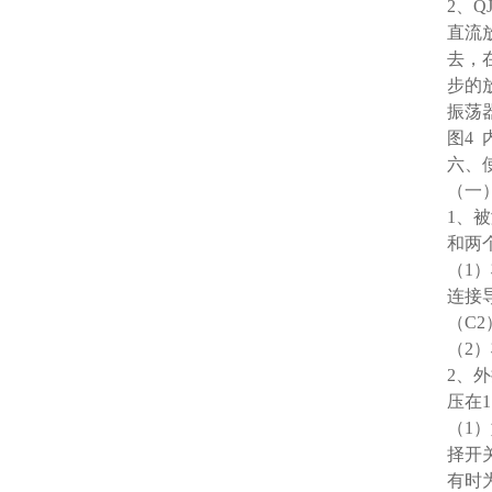
2、
直流
去，
步的
振荡
图4
六、
（一
1、
和两
（1
连接
（C
（2
2、
压在
（1
择开
有时