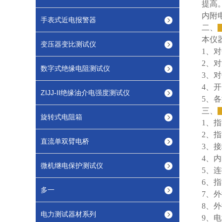
提高
内附
手表式近电报警器
二、
本仪
变压器变比测试仪
1、
2、
数字式绝缘电阻测试仪
3、
4、
ZIJJ-II绝缘油介电强度测试仪
5、
三、
旋转式电阻箱
1、
2、
直流单双臂电桥
3、
4、
微机继电保护测试仪
5、
6、
多一
7、
8、
电力测试器材系列
9、