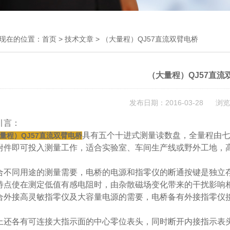
现在的位置：
首页
>
技术文章
> （大量程）QJ57直流双臂电桥
（大量程）QJ57直流
发布日期：2016-03-28 浏览
引言：
具有五个十进式测量读数盘，全量程由七
量程）QJ57直流双臂电桥
附件即可投入测量工作，适合实验室、车间生产线或野外工地，
合不同用途的测量需要，电桥的电源和指零仪的断通按键是独立
特点使在测定低值有感电阻时，由杂散磁场变化带来的干扰影响
合外接高灵敏指零仪及大容量电源的需要，电桥备有外接指零仪
。
上还各有可连接大指示面的中心零位表头，同时断开内接指示表