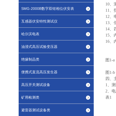
10
SMG-2000B数字双钳相位伏安表
11
12
互感器伏安特性测试仪
13
14
哈尔滨电表
15
16、
油浸式高压试验变压器
绝缘制品类
图1-
便携式直流高压发生器
图1-
四、
高压开关测试设备
1、测
2、
表1
矿用检测类
避雷器测试设备类