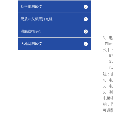
动平衡测试仪
硬质冲头标距打点机
滑触线指示灯
3、
大地网测试仪
Elim
式中：
RN
X—
C—
注：
4、电
5、电
6、
电桥
的，
可调