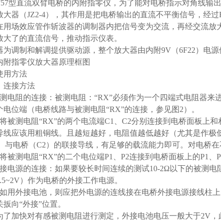
QJ57型直流双臂电桥的内附指零仪，为了能对电桥指示对角线
放大器（JZ2-4），其作用是把电桥输出的直流不平衡信号，经
在用场效应管作斩波器的调制器内把信号变为交流，再经交流放
放大了的直流信号，推动指示仪表。
器为调制和解调提供驱动源，整个放大器由内附9V（6F22）电
 内附指零仪放大器原理框图
使用方法
）连接方法
被测电阻的连接：被测电阻：“RX”必须作为一个四端式电阻器来
个电位端（电桥线路与被测电阻“RX”的连接，参见图2）。
）将被测电阻“RX”的两个电流端C1、C2分别连接到电桥面板上和
导线应该用粗铜线。且越短越好，电阻值越低越好（尤其是作极
2）与电桥（C2）的联接导线，有足够的载流能力即可。对电桥
）将被测电阻“RX”的二个电位端P1、P2连接到电桥面板上的P1、
外接电源的连接：如果要较长时间连续的测试10-2Ω以下的被测
1.5~2V）作为电桥的外接工作电源。
）如用外接电池，则应把外电源的连线接在电桥外接电源接线柱
关扳向“外接”位置。
为了加快对有感被测电阻进行测定，外接电池电压一般大于2V