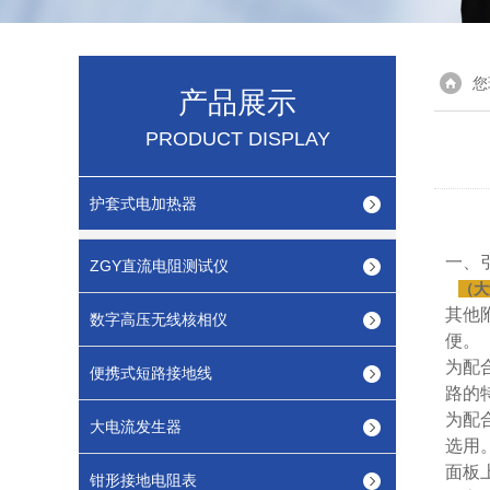
您
产品展示
PRODUCT DISPLAY
护套式电加热器
一、
ZGY直流电阻测试仪
（大
其他
数字高压无线核相仪
便。
为配
便携式短路接地线
路的
为配
大电流发生器
选用
面板
钳形接地电阻表