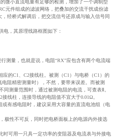
输出的微小直流电量有足够的检测，增加了一个调制型
过RC元件组成的滤波网络，把叠加的交流干扰成份滤
大，经桥式解调后，把交流信号还原成与输入信号同
源供电，其原理线路框图如下：
进行测量，也就是说，电阻“RX”应包含有两个电流端
相应的C1、C2接线柱。被测（C1）与电桥（C1）的
低电阻精密测量时），不然，要带来误差。而被测
在不同测量范围时，通过被测电阻的电流，可查表Ⅱ。
P2接线柱，连接导线的电阻值不宜大于0.01Ω。
电阻或有感电阻时，建议采用大容量的直流电池组（电
上，极性不可反，同时把电桥面板上的电源内外接选
，此时可用一只具一定功率的变阻器及电流表与外接电