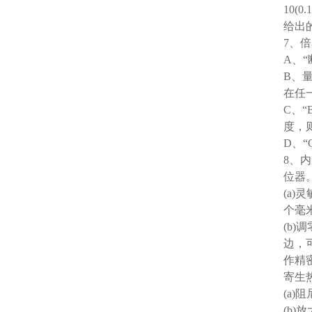
10(0.
给出的
7、
A、
B、量程
在任
C、
度，
D、
8、
位器
(a
个毫
(b
边，
作精
寄生
(a)
(b)