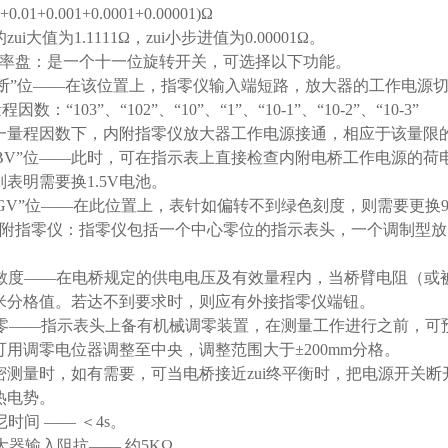
1+0.01+0.001+0.0001+0.00001)Ω
zui大值为1.1111Ω，zui小步进值为0.00001Ω。
倍率盘：是一个十一位旋转开关，可选择以下功能。
“断”位——在该位置上，指零仪输入端短路，放大器的工作电源
因数：“103”、“102”、“10”、“1”、“10-1”、“10-2”、“10-3”
一量程因数下，内附指零仪放大器工作电源接通，相应于该量限
“BV”位——此时，可在指示表上直接检查内附电桥工作电源的荷
则表明需要换1.5V电池。
“GV”位——在此位置上，表针如偏转不到绿色刻度，则需要更换
内附指零仪：指零仪包括一个中心零位的指示表头，一个调制型
。
)灵敏度——在电桥规定的供电电压及有效量程内，当桥臂电阻（
米分格值。若达不到要求时，则应有外接指零仪端钮。
)调零——指示表头上备有机械调零装置，在测量工作进行之前，
可用调零电位器调整至中央，调整范围大于±200mm分格。
密测量时，如有需要，可当电桥接近zui终平衡时，把电源开关
热电势。
阻尼时间 —— ＜4s。
放大器输入阻抗—— 约5KΩ。